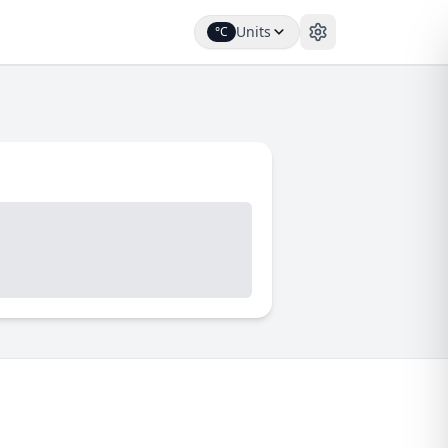
Units
°C