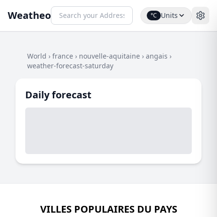
Weatheo
Units
°C
World
›
france
›
nouvelle-aquitaine
›
angais
›
weather-forecast-saturday
Daily forecast
VILLES POPULAIRES DU PAYS