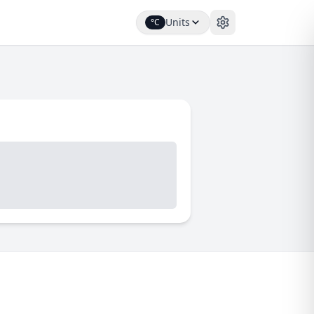
Units
°C