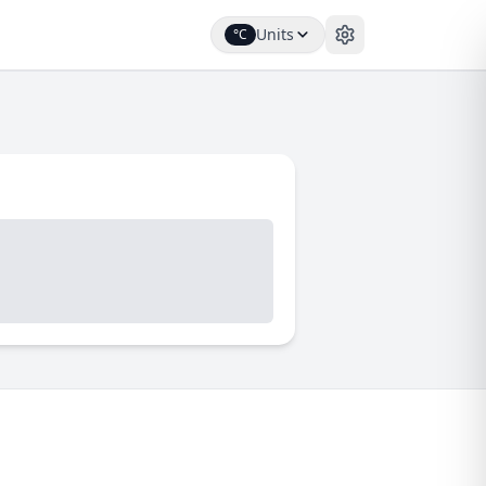
Units
°C