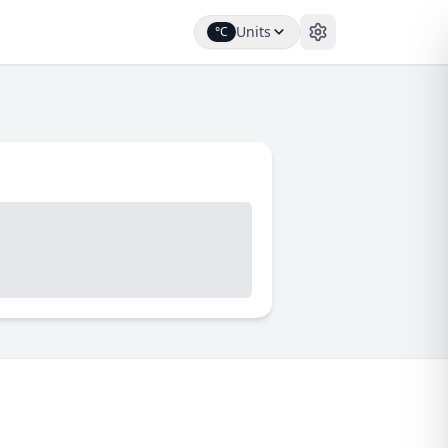
Units
°C