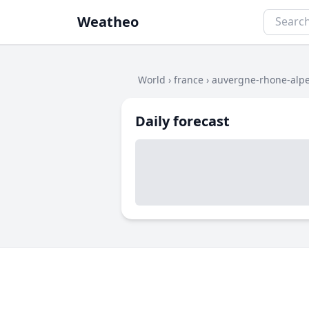
Weatheo
World
›
france
›
auvergne-rhone-alp
Daily forecast