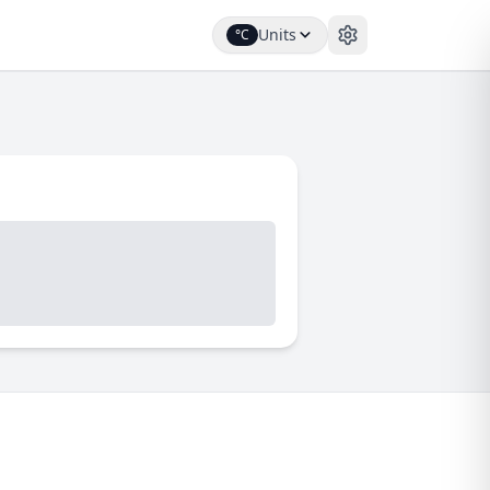
Units
°C