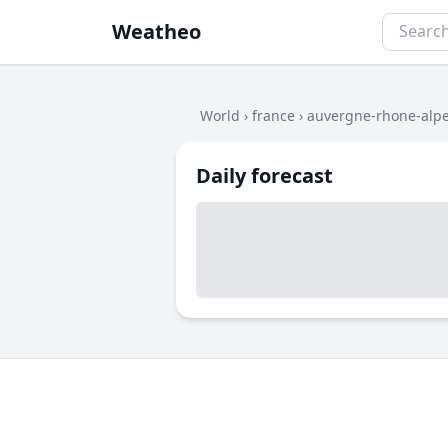
Weatheo
World
›
france
›
auvergne-rhone-alp
Daily forecast